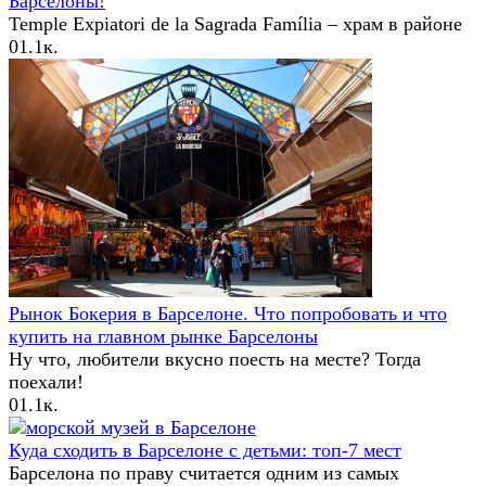
Барселоны!
Temple Expiatori de la Sagrada Família – храм в районе
0
1.1к.
Рынок Бокерия в Барселоне. Что попробовать и что
купить на главном рынке Барселоны
Ну что, любители вкусно поесть на месте? Тогда
поехали!
0
1.1к.
Куда сходить в Барселоне с детьми: топ-7 мест
Барселона по праву считается одним из самых