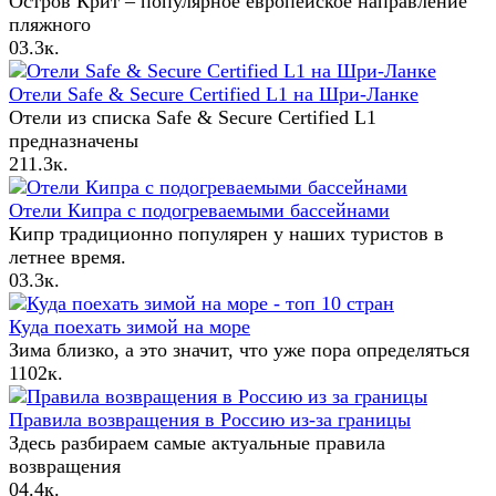
Остров Крит – популярное европейское направление
пляжного
0
3.3к.
Отели Safe & Secure Certified L1 на Шри-Ланке
Отели из списка Safe & Secure Certified L1
предназначены
2
11.3к.
Отели Кипра с подогреваемыми бассейнами
Кипр традиционно популярен у наших туристов в
летнее время.
0
3.3к.
Куда поехать зимой на море
Зима близко, а это значит, что уже пора определяться
1
102к.
Правила возвращения в Россию из-за границы
Здесь разбираем самые актуальные правила
возвращения
0
4.4к.