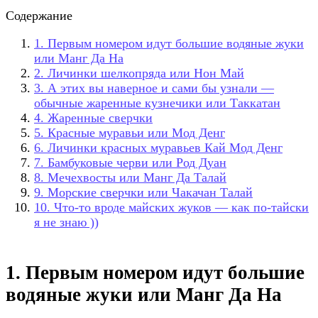
Содержание
1. Первым номером идут большие водяные жуки
или Манг Да На
2. Личинки шелкопряда или Нон Май
3. А этих вы наверное и сами бы узнали —
обычные жаренные кузнечики или Таккатан
4. Жаренные сверчки
5. Красные муравьи или Мод Денг
6. Личинки красных муравьев Кай Мод Денг
7. Бамбуковые черви или Род Дуан
8. Мечехвосты или Манг Да Талай
9. Морские сверчки или Чакачан Талай
10. Что-то вроде майских жуков — как по-тайски
я не знаю ))
1. Первым номером идут большие
водяные жуки или Манг Да На