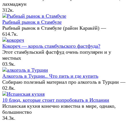
лахмаджун
3
12к.
Рыбный рынок в Стамбуле
Рыбный рынок в Стамбуле (район Каракёй) —
6
14.7к.
Кокореч — король стамбульского фастфуда?
Этот стамбульский фастфуд очень популярен и у
местных
0
3.9к.
Алкоголь в Турции.. Что пить и где купить
Собираю полезный материал про алкоголь в Турции —
0
2.8к.
10 блюд, которые стоит попробовать в Испании
Испанская кухня конечно известна в мире, однако,
большинство
3
4.3к.
Служебное