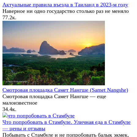
Актуальные правила въезда в Таиланд в 2023-м году
Наверное ни одно государство столько раз не меняло
7
7.2к.
Смотровая площадка Самет Нангше (Samet Nangshe)
Смотровая площадка Самет Нангше — еще
малоизвестное
3
4.4к.
Что попробовать в Стамбуле. Уличная еда в Стамбуле
— цены и отзывы
Побывать с Стамбуле и не попробовать балык экмек,