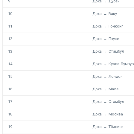
9
Доха
→
Дубай
10
Доха
→
Баку
11
Доха
→
Гонконг
12
Доха
→
Пхукет
13
Доха
→
Стамбул
14
Доха
→
Куала-Лумпур
15
Доха
→
Лондон
16
Доха
→
Мале
17
Доха
→
Стамбул
18
Доха
→
Москва
19
Доха
→
Тбилиси