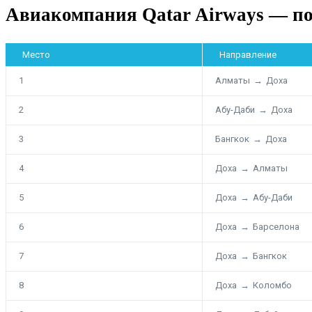
Авиакомпания Qatar Airways — п
Место
Направление
1
Алматы
→
Доха
2
Абу-Даби
→
Доха
3
Бангкок
→
Доха
4
Доха
→
Алматы
5
Доха
→
Абу-Даби
6
Доха
→
Барселона
7
Доха
→
Бангкок
8
Доха
→
Коломбо